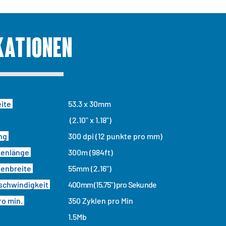
kationen
eite
53.3 x 30mm
(2.10" x 1.18")
ung
300 dpi (12 punkte pro mm)
ienlänge
300m (984ft)
ienbreite
55mm (2.16")
schwindigkeit
400mm (15.75") pro Sekunde
ro min.
350 Zyklen pro Min
1.5Mb